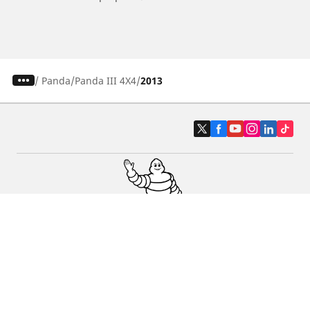
/
Panda
Panda III 4X4
2013
Pneumatici auto, SUV e veicoli
commerciali