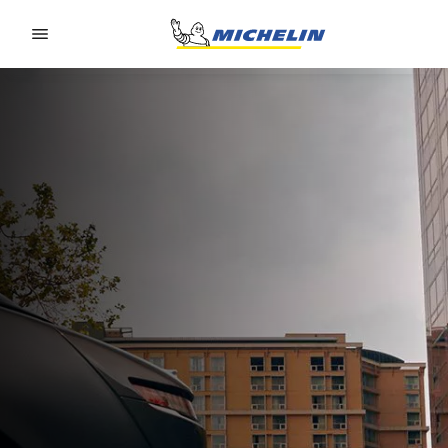
Go to page content
Go to page navigation