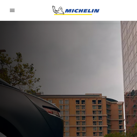
Go to page content
Go to page navigation