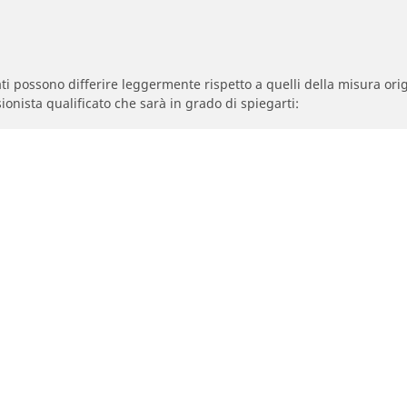
zzati possono differire leggermente rispetto a quelli della misura orig
ionista qualificato che sarà in grado di spiegarti:
à dei pneumatici sostitutivi sono diversi da quelli dei pneumatici di
egolata per la misura alternativa proposta.
La tua configurazione