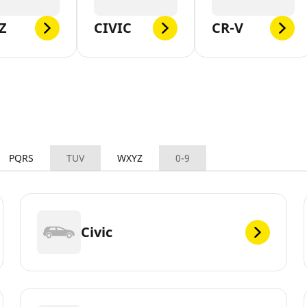
Z
CIVIC
CR-V
PQRS
TUV
WXYZ
0-9
Civic