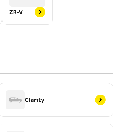
ZR-V
Clarity