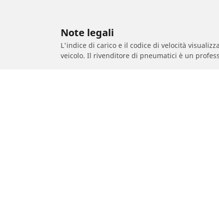
Note legali
L'indice di carico e il codice di velocità visuali
veicolo. Il rivenditore di pneumatici è un profess
1. se l'indice di carico e/o il codice di velocit
2. se la pressione del pneumatico deve essere r
/
Marche Auto
HONDA