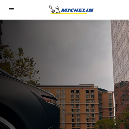
Go to page content
Go to page navigation