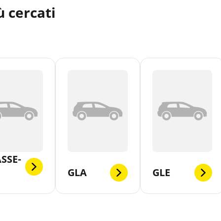
 cercati
SSE-
GLA
GLE