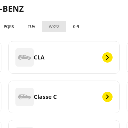
S-BENZ
PQRS
TUV
WXYZ
0-9
CLA
Classe C