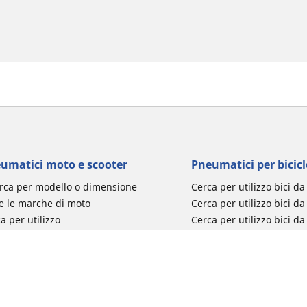
umatici moto e scooter
Pneumatici per bicicl
rca per modello o dimensione
Cerca per utilizzo bici d
e le marche di moto
Cerca per utilizzo bici da
a per utilizzo
Cerca per utilizzo bici d
a per famiglia di prodotto
Cerca per utilizzo e-Bike
ca per misura del pneumatico
Cerca per utilizzo bici 
turismo
Cerca per utilizzo bici 
Segnalazioni su pneumati