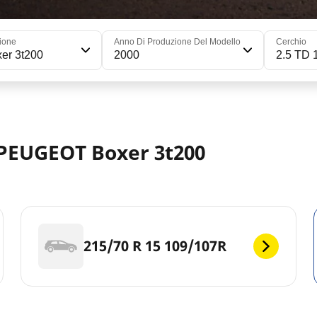
ione
Anno Di Produzione Del Modello
Cerchio
er 3t200
2000
2.5 TD 
 PEUGEOT Boxer 3t200
215/70 R 15 109/107R