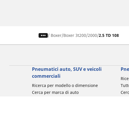
/
Boxer
Boxer 3t200
2000
2.5 TD 108
Pneumatici auto, SUV e veicoli
Pne
commerciali
Rice
Ricerca per modello o dimensione
Tutt
Cerca per marca di auto
Cerc
Cerca per tipo di veicolo
Cerc
Cerca per stagione
Cer
Cerca per utilizzo
Cerca per famiglia di prodotto
Cerca per misura del pneumatico