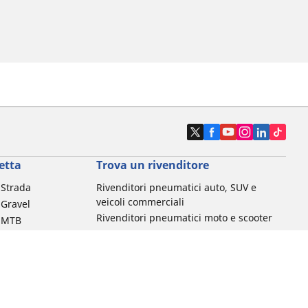
etta
Trova un rivenditore
a Strada
Rivenditori pneumatici auto, SUV e
veicoli commerciali
 Gravel
Rivenditori pneumatici moto e scooter
a MTB
Rivenditori pneumatici biciclette
Rivenditori pneumatici auto d'epoca
da commuting &
da Bambino
ci Bici