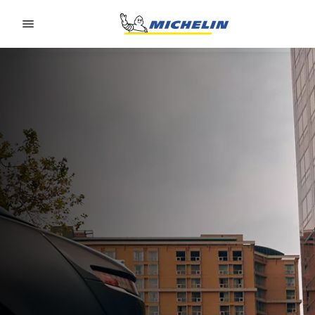
Go to page content
Go to page navigation