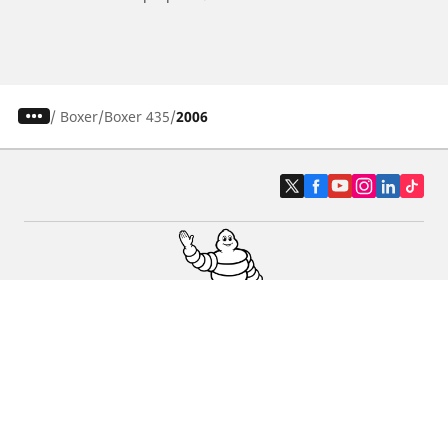
/
Boxer
Boxer 435
2006
Pneumatici auto, SUV e veicoli
commerciali