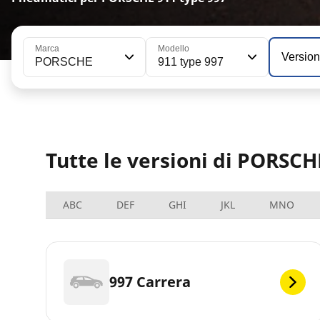
Marca
Modello
Versio
PORSCHE
911 type 997
Tutte le versioni di PORSCH
ABC
DEF
GHI
JKL
MNO
997 Carrera