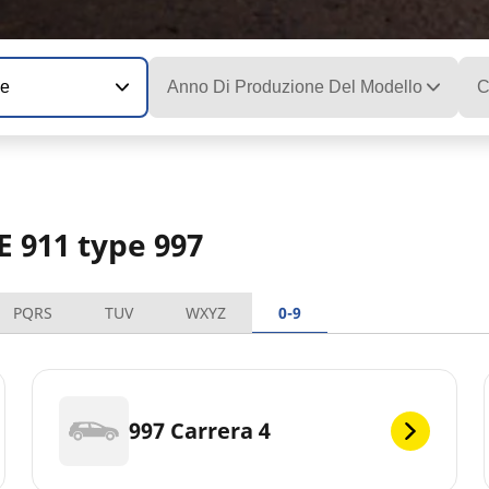
ne
Anno Di Produzione Del Modello
C
E 911 type 997
PQRS
TUV
WXYZ
0-9
997 Carrera 4