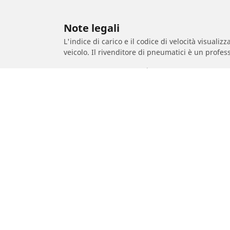
Note legali
L'indice di carico e il codice di velocità visuali
veicolo. Il rivenditore di pneumatici è un profess
1. se l'indice di carico e/o il codice di velocit
2. se la pressione del pneumatico deve essere r
/
PORSCHE
911 type 997