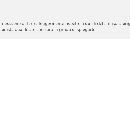
zzati possono differire leggermente rispetto a quelli della misura orig
ionista qualificato che sarà in grado di spiegarti:
à dei pneumatici sostitutivi sono diversi da quelli dei pneumatici di
egolata per la misura alternativa proposta.
La tua configurazione