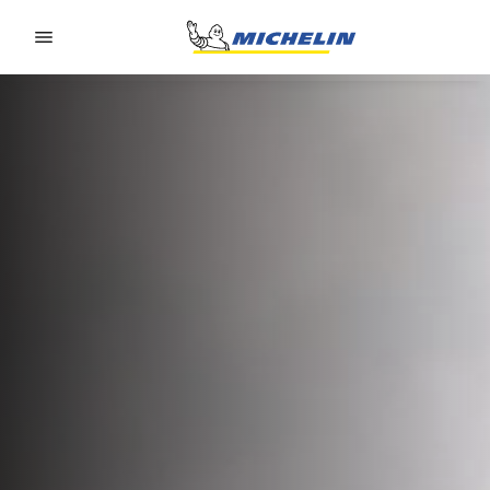
Go to page content
Go to page navigation