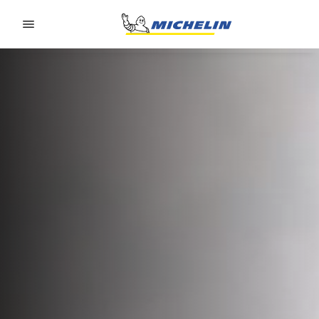
Go to page content
Go to page navigation