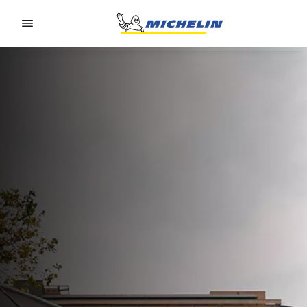
Go to page content
Go to page navigation