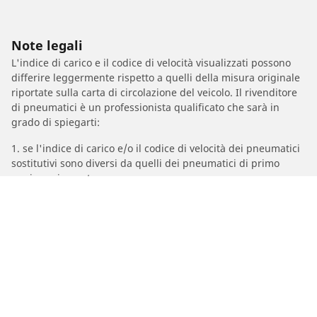
Note legali
L'indice di carico e il codice di velocità visualizzati possono
differire leggermente rispetto a quelli della misura originale
riportate sulla carta di circolazione del veicolo. Il rivenditore
di pneumatici è un professionista qualificato che sarà in
grado di spiegarti:
1. se l'indice di carico e/o il codice di velocità dei pneumatici
sostitutivi sono diversi da quelli dei pneumatici di primo
equipaggiamento;
2. se la pressione del pneumatico deve essere regolata per la
misura alternativa proposta.
/
Golf
Golf VII Variant Alltrack