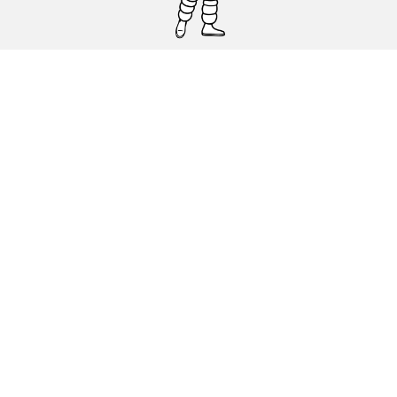
Pneumatici auto, SUV e veicoli
commerciali
Pneumatici moto e scooter
Pneumatici per bicicletta
Trova un rivenditore
I nostri esperti al vostro servizio
Cookies
Note Legali