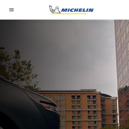
Go to page content
Go to page navigation