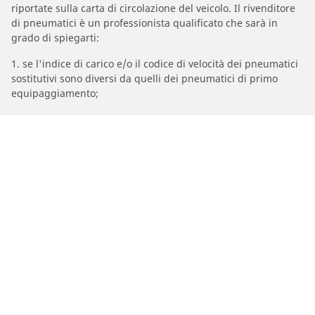
riportate sulla carta di circolazione del veicolo. Il rivenditore
di pneumatici è un professionista qualificato che sarà in
grado di spiegarti:
1. se l'indice di carico e/o il codice di velocità dei pneumatici
sostitutivi sono diversi da quelli dei pneumatici di primo
equipaggiamento;
2. se la pressione del pneumatico deve essere regolata per la
misura alternativa proposta.
/
Touareg
Touareg
2006
2.5 R5 TDI 163