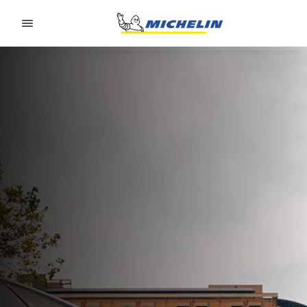
Go to page content
Go to page navigation