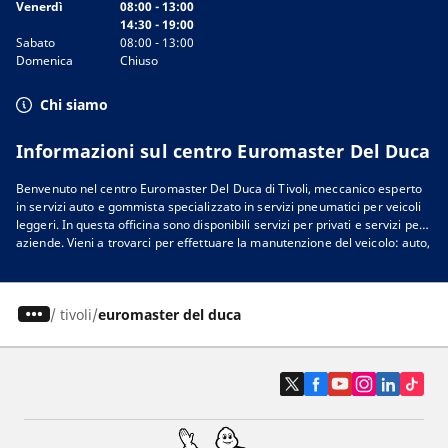
Venerdì
08:00 - 13:00
14:30 - 19:00
Sabato
08:00 - 13:00
Domenica
Chiuso
Chi siamo
Informazioni sul centro Euromaster Del Duca
Benvenuto nel centro Euromaster Del Duca di Tivoli, meccanico esperto
in servizi auto e gommista specializzato in servizi pneumatici per veicoli
leggeri. In questa officina sono disponibili servizi per privati e servizi per
aziende. Vieni a trovarci per effettuare la manutenzione del veicolo: auto,
4x4, camper, furgoni, camion e autocarri. Nella nostra officina a Tivoli,
puoi trovare le marche di pneumatici migliori per il tuo veicolo. Chiedi un
consiglio ai nostri esperti per scoprire il modello e le dimensioni delle
/
tivoli
euromaster del duca
gomme più adatte alle tue esigenze. Nell’officina sono disponibili le
migliori marche per il tuo veicolo:
gomme
Michelin
,
BFGoodrich
,
Tigar
,
Nexen
,
Hankook
,
Goodyear
,
Laufenn
,
Fulda
,
Sav
Cooper
e tante altre. Ti aspettiamo nell’officina Euromaster Del Duca di
Tivoli in provincia di Roma, gommista specializzato in servizi di
manutenzione auto e pneumatici. Prenota un appuntamento o richiedi un
preventivo per il servizio che cerchi.