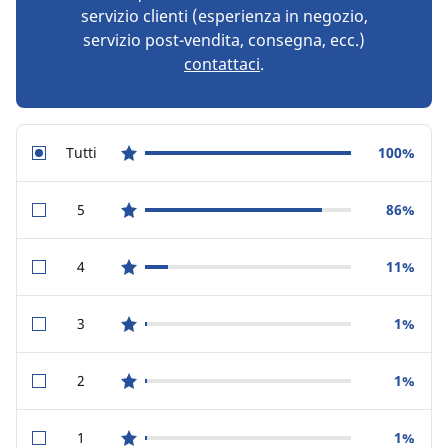
servizio clienti (esperienza in negozio,
servizio post-vendita, consegna, ecc.)
contattaci
.
Tutti
100%
star reviews
5
86%
star reviews
4
11%
star reviews
3
1%
star reviews
2
1%
star reviews
1
1%
star reviews