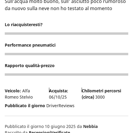
Sull'acqua molto buono, sull' asciutto poco rumoroso
da nuovo sulla neve non ho testato al momento
Lo riacquisteresti?
5
Performance pneumatici
5
Rapporto qualità-prezzo
5
Veicolo:
Alfa
Acquista:
Chilometri percorsi
Romeo Stelvio
06/10/25
(circa)
3000
Pubblicato il giorno
DriverReviews
Pubblicato il giorno 10 giugno 2025
da
Nebbia
Raccolto da
RecensioniVerificate