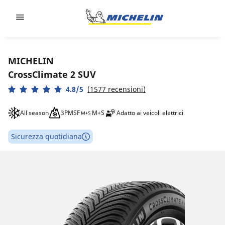
Go to page content
Go to page navigation
MICHELIN
CrossClimate 2 SUV
4.8/5
(1577 recensioni)
All season
3PMSF
M+S
Adatto ai veicoli elettrici
Sicurezza quotidiana