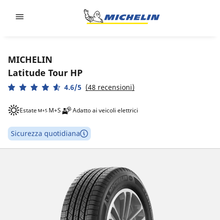
Go to page content
Go to page navigation
MICHELIN
Latitude Tour HP
4.6/5
(48 recensioni)
Estate
M+S
Adatto ai veicoli elettrici
Sicurezza quotidiana