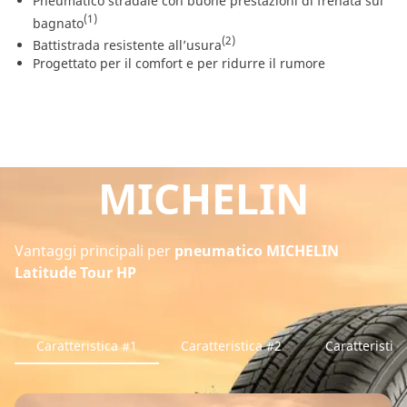
Pneumatico stradale con buone prestazioni di frenata sul
(1)
bagnato
(2)
Battistrada resistente all’usura
Progettato per il comfort e per ridurre il rumore
MICHELIN
Vantaggi principali per
pneumatico MICHELIN
Latitude Tour HP
Caratteristica #1
Caratteristica #2
Caratteristic