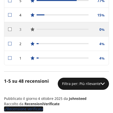
5
77%
star reviews
4
15%
star reviews
3
0%
star reviews
2
4%
star reviews
1
4%
star reviews
1-5 su 48 recensioni
Filtra per: Più rilevante
Pubblicato il giorno 4 ottobre 2025
da
Johnsteed
Raccolto da
RecensioniVerificate
Recensione verificata