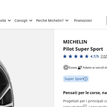
ività
Consigli
Perché Michelin?
Promozioni
MICHELIN
Pilot Super Sport
4.7/5
(15
Estate
Adatto ai veicoli el
Super Sport
Pensati per le corse, n
Progettati per i principali 
(2)
consumatori
, i pneumati