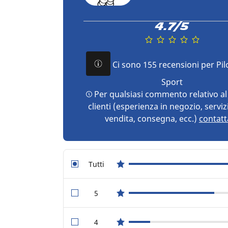
4.7/5
Ci sono 155 recensioni per Pil
Sport
Per qualsiasi commento relativo al 
clienti (esperienza in negozio, serviz
vendita, consegna, ecc.)
contatt
Tutti
star reviews
5
star reviews
4
star reviews