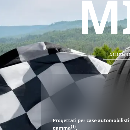
M
Van
Caratteris
Progettati per case automobilisti
(1)
gamma
.