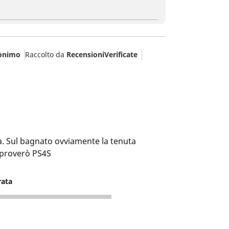
onimo
Raccolto da
RecensioniVerificate
. Sul bagnato ovviamente la tenuta
 proverò PS4S
rata