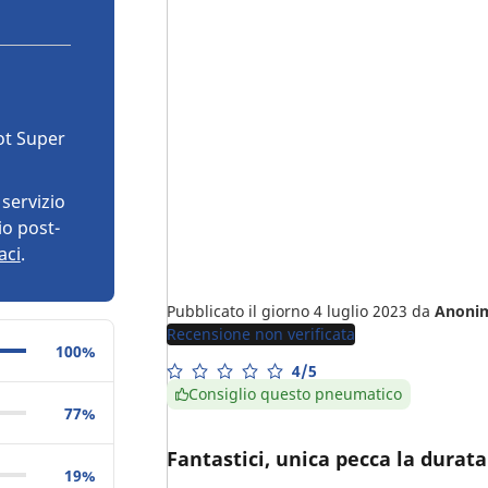
ot Super
servizio
io post-
aci
.
Pubblicato il giorno 4 luglio 2023
da
Anoni
Recensione non verificata
100%
4/5
Consiglio questo pneumatico
77%
Fantastici, unica pecca la dura
19%