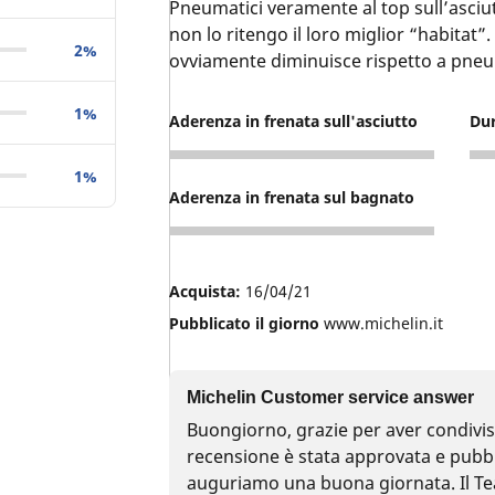
Pneumatici veramente al top sull’asci
non lo ritengo il loro miglior “habitat
2%
ovviamente diminuisce rispetto a pneum
1%
Aderenza in frenata sull'asciutto
Du
5
3
1%
Aderenza in frenata sul bagnato
4
Acquista:
16/04/21
Pubblicato il giorno
www.michelin.it
Michelin Customer service answer
Buongiorno, grazie per aver condiviso
recensione è stata approvata e pubbli
auguriamo una buona giornata. Il Tea