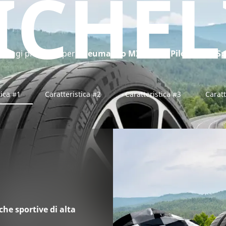
ICHEL
taggi principali per
pneumatico MICHELIN Pilot Super Sp
tica #1
Caratteristica #2
Caratteristica #3
Caratt
che sportive di alta