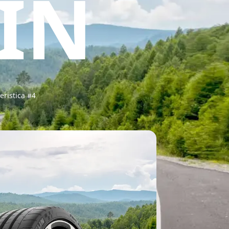
IN
ort
eristica #4