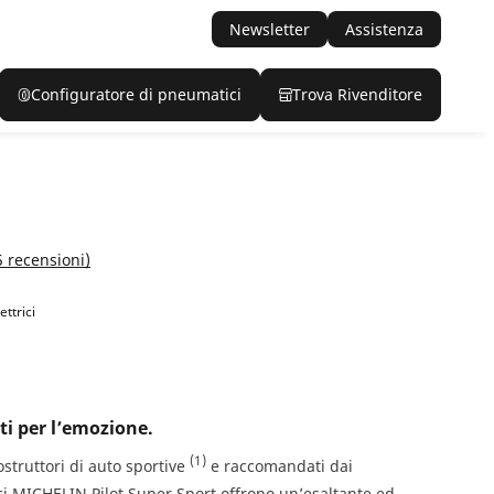
Newsletter
Assistenza
Configuratore di pneumatici
Trova Rivenditore
5 recensioni)
ettrici
ati per l’emozione.
(1)
costruttori di auto sportive
e raccomandati dai
ci MICHELIN Pilot Super Sport offrono un’esaltante ed