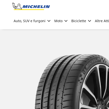
Go to page content
Go to page navigation
Auto, SUV e furgoni
Moto
Biciclette
Altre Att