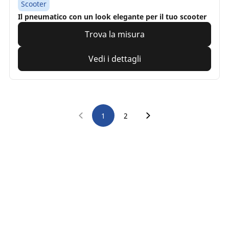
Scooter
Il pneumatico con un look elegante per il tuo scooter
Trova la misura
Vedi i dettagli
1
2
Ricerca
pneumatici
del
tuo
/
TIPO DI MOTO
Pneumatici per moto elettriche