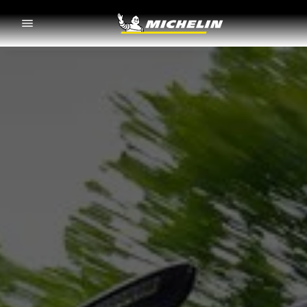
Go to page content
Go to page navigation