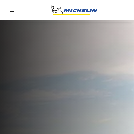
Go to page content
Go to page navigation