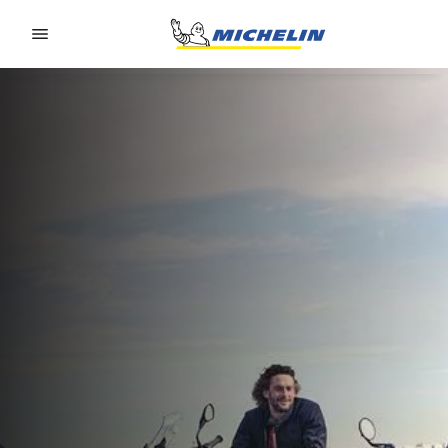
Go to page content
Go to page navigation