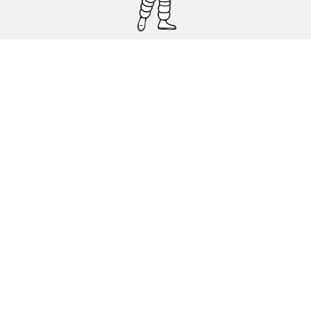
Pneumatici auto, SUV e veicoli
commerciali
Pneumatici moto e scooter
Pneumatici per bicicletta
Trova un rivenditore
I nostri esperti al vostro servizio
Cookies
Note Legali