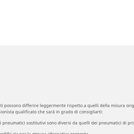
zzati possono differire leggermente rispetto a quelli della misura orig
ionista qualificato che sarà in grado di consigliarti:
à dei pneumatici sostitutivi sono diversi da quelli dei pneumatici di
odificata per la misura alternativa proposta.