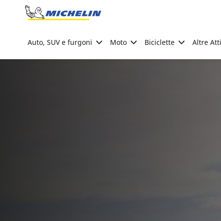
Go to page content
Go to page navigation
Auto, SUV e furgoni
Moto
Biciclette
Altre Att