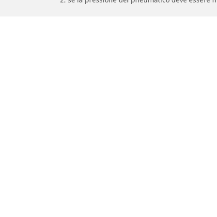
/
DERBI
GPR 50 Nude
Pneumatici auto, SUV e veicoli
Pne
commerciali
Rice
Ricerca per modello o dimensione
Tutt
Cerca per marca di auto
Cerc