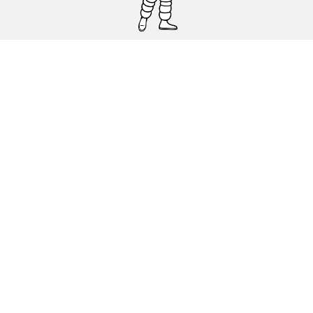
Pneumatici auto, SUV e veicoli
commerciali
Pneumatici moto e scooter
Pneumatici per bicicletta
Trova un rivenditore
I nostri esperti al vostro servizio
Cookies
Note Legali