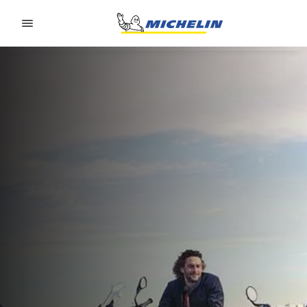
Go to page content
Go to page navigation