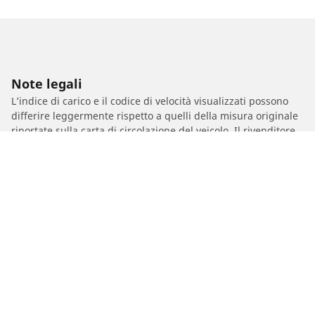
Note legali
L’indice di carico e il codice di velocità visualizzati possono
differire leggermente rispetto a quelli della misura originale
riportate sulla carta di circolazione del veicolo. Il rivenditore
di pneumatici è un professionista qualificato che sarà in
grado di consigliarti:
1. se l'indice di carico e/o il codice di velocità dei pneumatici
sostitutivi sono diversi da quelli dei pneumatici di primo
equipaggiamento;
2. se la pressione del pneumatico deve essere modificata per
la misura alternativa proposta.