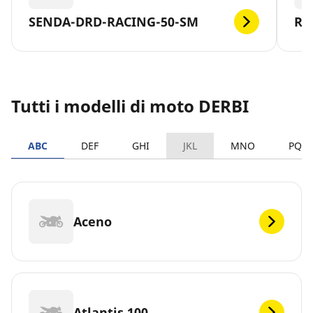
SENDA-DRD-RACING-50-SM
RA
Tutti i modelli di moto DERBI
ABC
DEF
GHI
JKL
MNO
PQR
Aceno
Atlantis 100