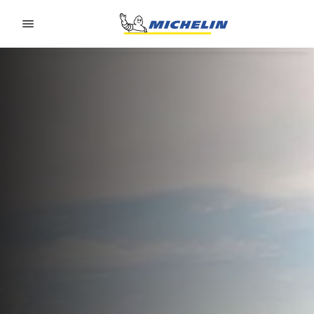
Go to page content
Go to page navigation