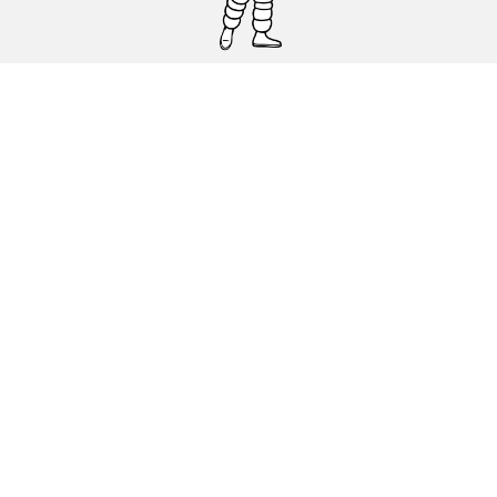
Pneumatici auto, SUV e veicoli
commerciali
Pneumatici moto e scooter
Pneumatici per bicicletta
Trova un rivenditore
I nostri esperti al vostro servizio
Cookies
Note Legali