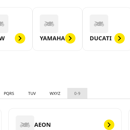
W
YAMAHA
DUCATI
PQRS
TUV
WXYZ
0-9
AEON