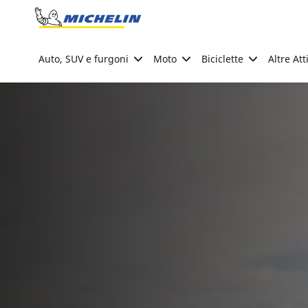
Go to page content
Go to page navigation
Auto, SUV e furgoni
Moto
Biciclette
Altre Att