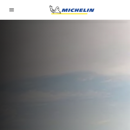
Go to page content
Go to page navigation