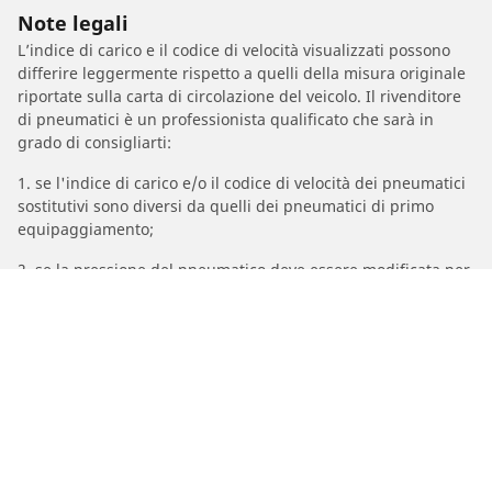
Note legali
L’indice di carico e il codice di velocità visualizzati possono
differire leggermente rispetto a quelli della misura originale
riportate sulla carta di circolazione del veicolo. Il rivenditore
di pneumatici è un professionista qualificato che sarà in
grado di consigliarti:
1. se l'indice di carico e/o il codice di velocità dei pneumatici
sostitutivi sono diversi da quelli dei pneumatici di primo
equipaggiamento;
2. se la pressione del pneumatico deve essere modificata per
la misura alternativa proposta.
/
Marche Moto
TRIUMPH