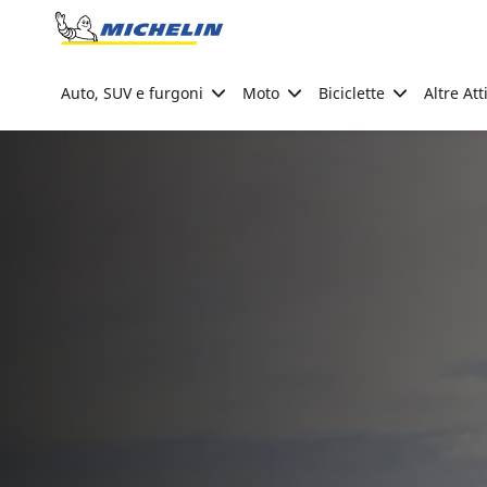
Go to page content
Go to page navigation
Auto, SUV e furgoni
Moto
Biciclette
Altre Att