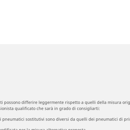
zzati possono differire leggermente rispetto a quelli della misura orig
ionista qualificato che sarà in grado di consigliarti:
à dei pneumatici sostitutivi sono diversi da quelli dei pneumatici di
odificata per la misura alternativa proposta.