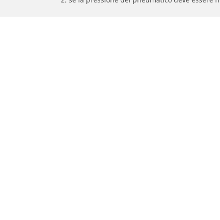
/
TRIUMPH
Speedmaster
Pneumatici auto, SUV e veicoli
Pne
commerciali
Rice
Ricerca per modello o dimensione
Tutt
Cerca per marca di auto
Cerc