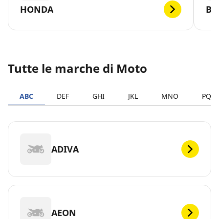
HONDA
B
Tutte le marche di Moto
ABC
DEF
GHI
JKL
MNO
PQR
ADIVA
AEON