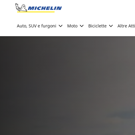
Go to page content
Go to page navigation
Auto, SUV e furgoni
Moto
Biciclette
Altre Att