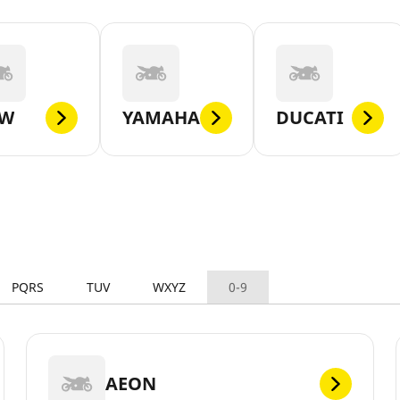
W
YAMAHA
DUCATI
PQRS
TUV
WXYZ
0-9
AEON