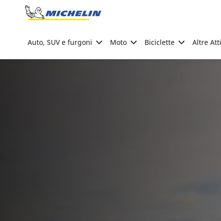
Go to page content
Go to page navigation
Auto, SUV e furgoni
Moto
Biciclette
Altre Att