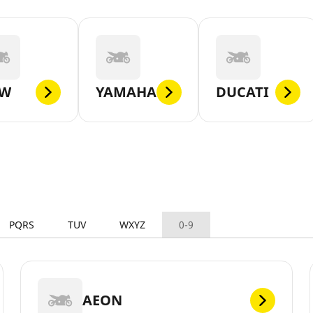
W
YAMAHA
DUCATI
PQRS
TUV
WXYZ
0-9
AEON