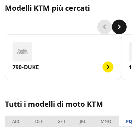
Modelli KTM più cercati
790-DUKE
12
Tutti i modelli di moto KTM
ABC
DEF
GHI
JKL
MNO
PQR