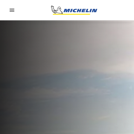
Go to page content
Go to page navigation