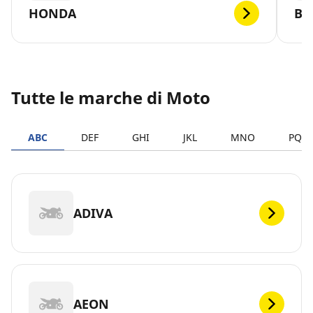
HONDA
B
Tutte le marche di Moto
ABC
DEF
GHI
JKL
MNO
PQR
ADIVA
AEON