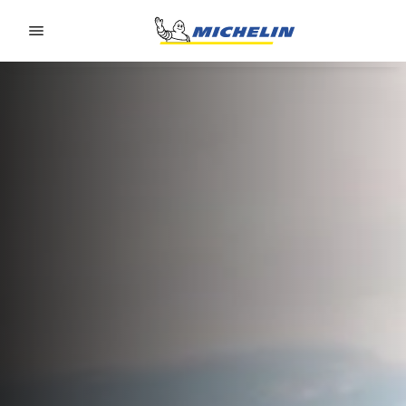
Go to page content
Go to page navigation