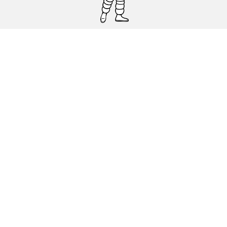
Pneumatici auto, SUV e veicoli
commerciali
Pneumatici moto e scooter
Pneumatici per bicicletta
Trova un rivenditore
I nostri esperti al vostro servizio
Cookies
Note Legali