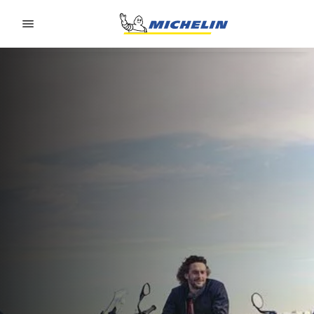
Go to page content
Go to page navigation