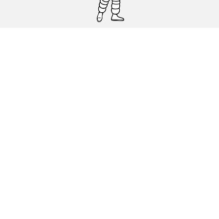
Pneumatici auto, SUV e veicoli
commerciali
Pneumatici moto e scooter
Pneumatici per bicicletta
Trova un rivenditore
I nostri esperti al vostro servizio
Cookies
Note Legali