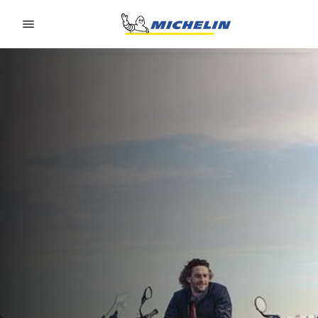
Go to page content
Go to page navigation