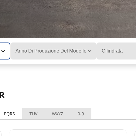
Anno Di Produzione Del Modello
Cilindrata
ER
PQRS
TUV
WXYZ
0-9