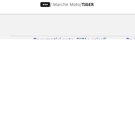
/
Marche Moto
TIGER
Pneumatici auto, SUV e veicoli
Pne
commerciali
Rice
Ricerca per modello o dimensione
Tutt
Cerca per marca di auto
Cerc
Cerca per tipo di veicolo
Cerc
Cerca per stagione
Cer
Cerca per utilizzo
Cerca per famiglia di prodotto
Cerca per misura del pneumatico
I nostri esperti al vostro servizio
Consigli e suggerimenti
FAQ moto
Assistenza