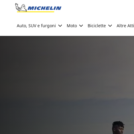
Go to page content
Go to page navigation
Auto, SUV e furgoni
Moto
Biciclette
Altre Att