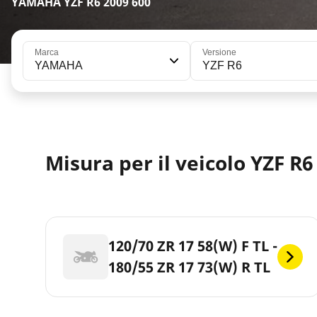
YAMAHA YZF R6 2009 600
Marca
Versione
YAMAHA
YZF R6
Misura per il veicolo YZF R6
120/70 ZR 17 58(W) F TL -
180/55 ZR 17 73(W) R TL