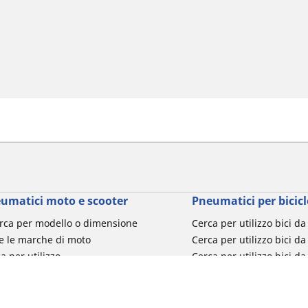
umatici moto e scooter
Pneumatici per bicicl
rca per modello o dimensione
Cerca per utilizzo bici d
e le marche di moto
Cerca per utilizzo bici da
a per utilizzo
Cerca per utilizzo bici d
a per famiglia di prodotto
Cerca per utilizzo e-Bike
ca per misura del pneumatico
Cerca per utilizzo bici 
turismo