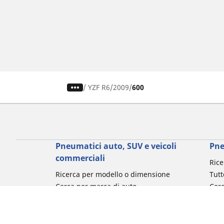
/
YZF R6
2009
600
Pneumatici auto, SUV e veicoli
Pne
commerciali
Rice
Ricerca per modello o dimensione
Tutt
Cerca per marca di auto
Cerc
Cerca per tipo di veicolo
Cerc
Cerca per stagione
Cer
Cerca per utilizzo