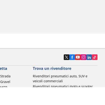
etta
Trova un rivenditore
a Strada
Rivenditori pneumatici auto, SUV e
veicoli commerciali
 Gravel
Rivenditori pneumatici moto e scooter
a MTB
Rivenditori pneumatici biciclette
Rivenditori pneumatici auto d'epoca
da commuting &