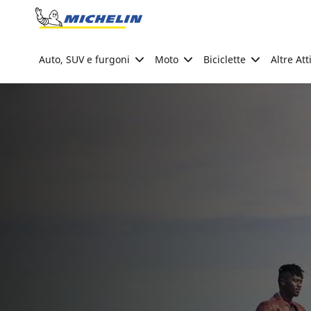
Go to page content
Go to page navigation
Auto, SUV e furgoni
Moto
Biciclette
Altre Att