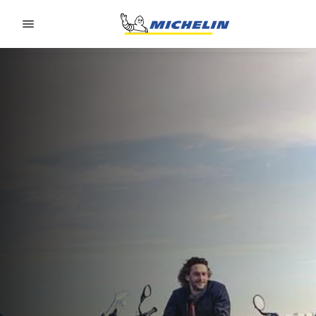
Go to page content
Go to page navigation