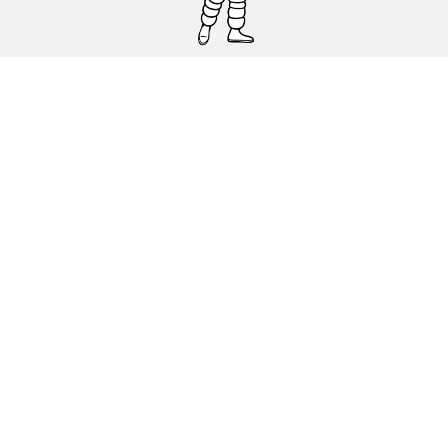
Pneumatici auto, SUV e veicoli
commerciali
Pneumatici moto e scooter
Pneumatici per bicicletta
Trova un rivenditore
I nostri esperti al vostro servizio
Cookies
Note Legali