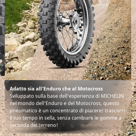
Adatto sia all’Enduro che al Motocross
Sviluppato sulla base dell’esperienza di MICHELIN
nel mondo dell’Enduro e del Motocross, questo
pneumatico è un concentrato di piacere! trascorri
il tuo tempo in sella, senza cambiare le gomme a
seconda del terreno!