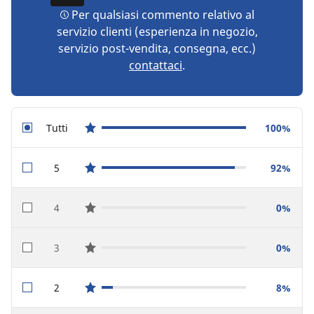
Per qualsiasi commento relativo al
servizio clienti (esperienza in negozio,
servizio post-vendita, consegna, ecc.)
contattaci
.
Tutti
100%
star reviews
5
92%
star reviews
4
0%
star reviews
3
0%
star reviews
2
8%
star reviews