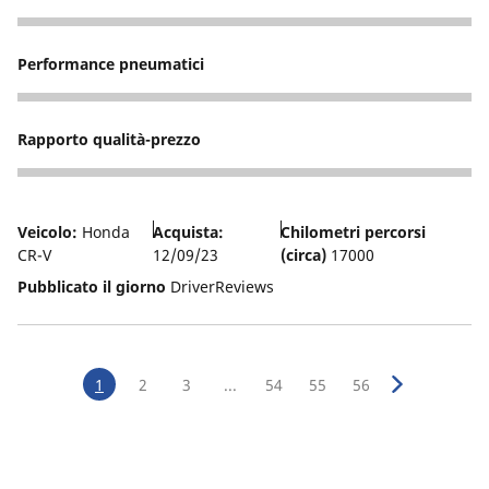
5
Performance pneumatici
5
Rapporto qualità-prezzo
5
Veicolo:
Honda
Acquista:
Chilometri percorsi
CR-V
12/09/23
(circa)
17000
Pubblicato il giorno
DriverReviews
1
2
3
...
54
55
56