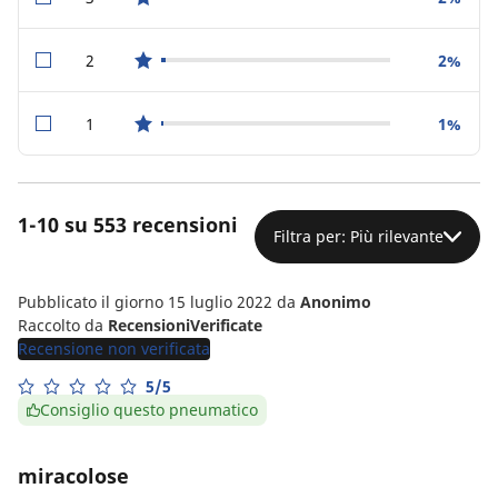
star reviews
2
2%
star reviews
1
1%
star reviews
1-10 su 553 recensioni
Filtra per: Più rilevante
Pubblicato il giorno 15 luglio 2022
da
Anonimo
Raccolto da
RecensioniVerificate
Recensione non verificata
5/5
Consiglio questo pneumatico
miracolose