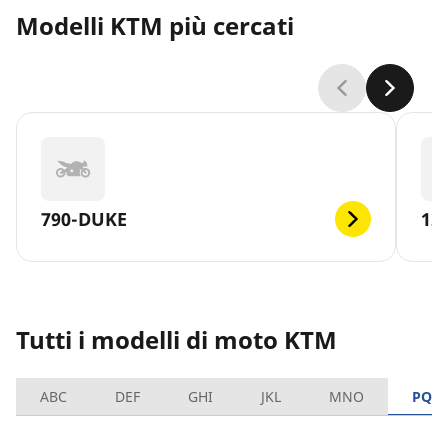
Modelli KTM più cercati
790-DUKE
12
Tutti i modelli di moto KTM
ABC
DEF
GHI
JKL
MNO
PQR