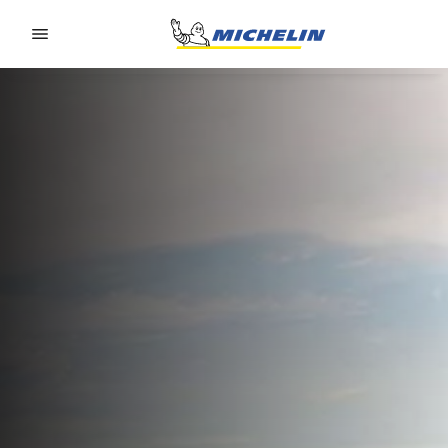
Go to page content
Go to page navigation