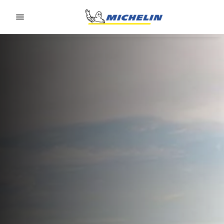
Go to page content
Go to page navigation