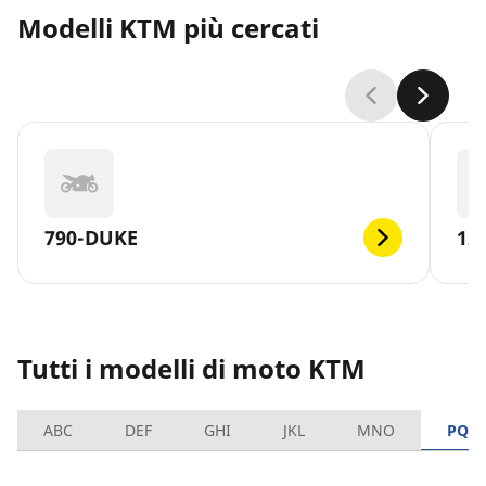
Modelli KTM più cercati
790-DUKE
12
Tutti i modelli di moto KTM
ABC
DEF
GHI
JKL
MNO
PQR