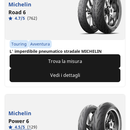
Michelin
Road 6
4.7/5
(762)
Touring
Avventura
L' imperdibile pneumatico stradale MICHELIN
Trova la misura
Vedi i dettagli
Michelin
Power 6
4.5/5
(129)