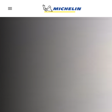
Go to page content
Go to page navigation