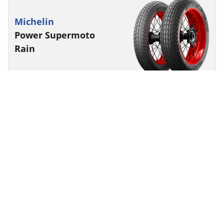
Michelin
Power Supermoto
Rain
Competizione/Pista
Non omologato stradale
Un pneumatico per le gare di supermotard anche
sotto la pioggia
Trova la misura
Vedi i dettagli